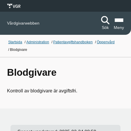
Vårdgivarwebben
Sök
Meny
Startsida
/
Administration
/
Patientavgiftshandboken
/
Öppenvård
/
Blodgivare
Blodgivare
Kontroll av blodgivare är avgiftsfri.