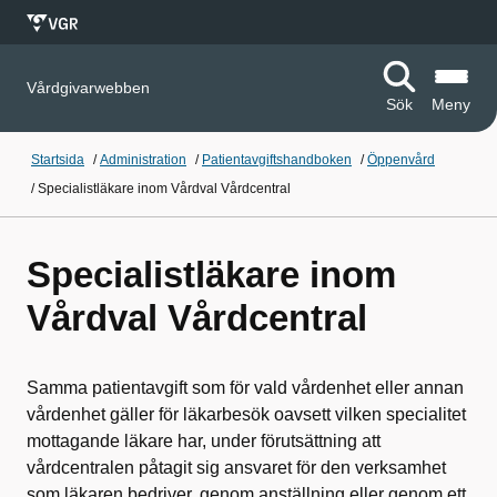
Vårdgivarwebben
Sök
Meny
Startsida
/
Administration
/
Patientavgiftshandboken
/
Öppenvård
/
Specialistläkare inom Vårdval Vårdcentral
Specialistläkare inom
Vårdval Vårdcentral
Samma patientavgift som för vald vårdenhet eller annan
vårdenhet gäller för läkarbesök oavsett vilken specialitet
mottagande läkare har, under förutsättning att
vårdcentralen påtagit sig ansvaret för den verksamhet
som läkaren bedriver, genom anställning eller genom ett