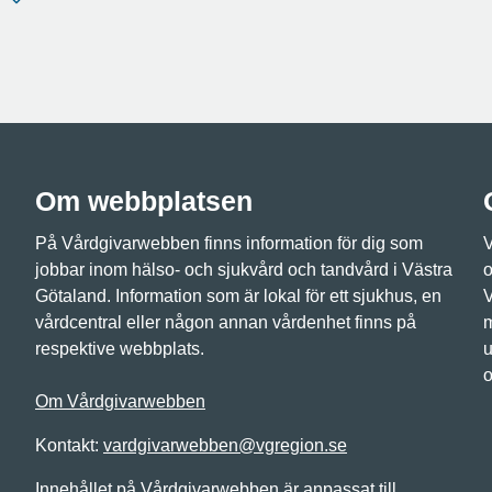
Om webbplatsen
På Vårdgivarwebben finns information för dig som
V
jobbar inom hälso- och sjukvård och tandvård i Västra
o
Götaland. Information som är lokal för ett sjukhus, en
V
vårdcentral eller någon annan vårdenhet finns på
m
respektive webbplats.
u
o
Om Vårdgivarwebben
Kontakt:
vardgivarwebben@vgregion.se
Innehållet på Vårdgivarwebben är anpassat till