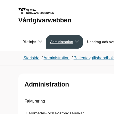
Vårdgivarwebben
Riktlinjer
Administration
Uppdrag och avt
Startsida
/
Administration
/
Patientavgiftshandbo
Administration
Fakturering
Hjälpmedel- och kostnadsansvar