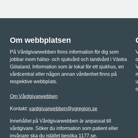
Om webbplatsen
På Vårdgivarwebben finns information för dig som
V
jobbar inom hälso- och sjukvård och tandvård i Västra
o
Götaland. Information som är lokal för ett sjukhus, en
V
vårdcentral eller någon annan vårdenhet finns på
m
respektive webbplats.
u
o
Om Vårdgivarwebben
Kontakt:
vardgivarwebben@vgregion.se
Innehållet på Vårdgivarwebben är anpassat till
vårdgivare. Söker du information som patient eller
invånare ska du istället besöka 1177.se.