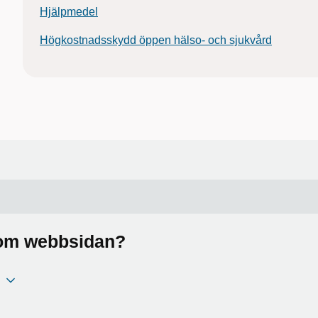
Hjälpmedel
Högkostnadsskydd öppen hälso- och sjukvård
a om webbsidan?