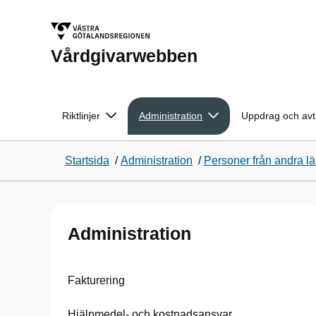
Vårdgivarwebben
Riktlinjer
Administration
Uppdrag och avt
Startsida
/
Administration
/
Personer från andra l
Administration
Fakturering
Hjälpmedel- och kostnadsansvar