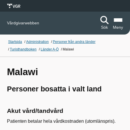
Vårdgivarwebben
Sök
Meny
Startsida
/
Administration
/
Personer från andra länder
/
Turisthandboken
/
Länder A-Ö
/
Malawi
Malawi
Personer bosatta i valt land
Akut vård/tandvård
Patienten betalar hela vårdkostnaden (utomlänspris).