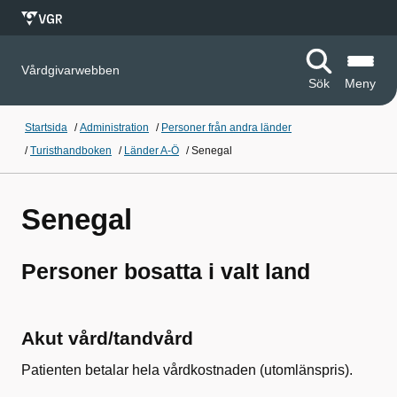
Vårdgivarwebben
Sök
Meny
Startsida
/
Administration
/
Personer från andra länder
/
Turisthandboken
/
Länder A-Ö
/
Senegal
Senegal
Personer bosatta i valt land
Akut vård/tandvård
Patienten betalar hela vårdkostnaden (utomlänspris).