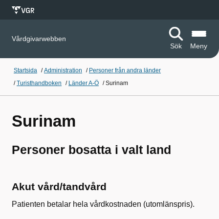
Vårdgivarwebben
Sök
Meny
Startsida
/
Administration
/
Personer från andra länder
/
Turisthandboken
/
Länder A-Ö
/
Surinam
Surinam
Personer bosatta i valt land
Akut vård/tandvård
Patienten betalar hela vårdkostnaden (utomlänspris).