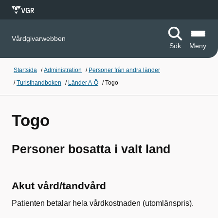
Vårdgivarwebben
Sök
Meny
Startsida
/
Administration
/
Personer från andra länder
/
Turisthandboken
/
Länder A-Ö
/
Togo
Togo
Personer bosatta i valt land
Akut vård/tandvård
Patienten betalar hela vårdkostnaden (utomlänspris).