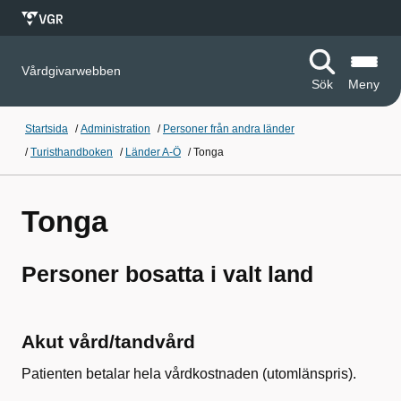
Vårdgivarwebben
Sök
Meny
Startsida
/
Administration
/
Personer från andra länder
/
Turisthandboken
/
Länder A-Ö
/
Tonga
Tonga
Personer bosatta i valt land
Akut vård/tandvård
Patienten betalar hela vårdkostnaden (utomlänspris).