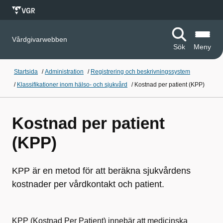
Vårdgivarwebben
Sök
Meny
Startsida
/
Administration
/
Registrering och beskrivningssystem
/
Klassifikationer inom hälso- och sjukvård
/
Kostnad per patient (KPP)
Kostnad per patient
(KPP)
KPP är en metod för att beräkna sjukvårdens
kostnader per vårdkontakt och patient.
KPP (Kostnad Per Patient) innebär att medicinska