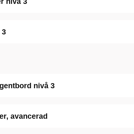
r nivå 3
 3
ngentbord nivå 3
er, avancerad