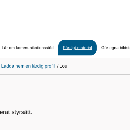
Lär om kommunikationsstöd
Färdigt material
Gör egna bilds
/
Ladda hem en färdig profil
/
Lou
at styrsätt.