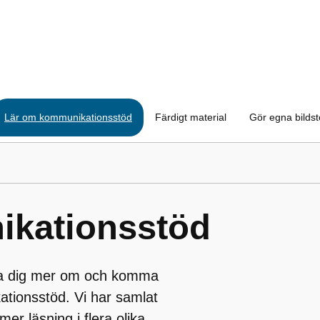
Lär om kommunikationsstöd
Färdigt material
Gör egna bilds
kationsstöd
 lära dig mer om och komma
tionsstöd. Vi har samlat
mer läsning i flera olika