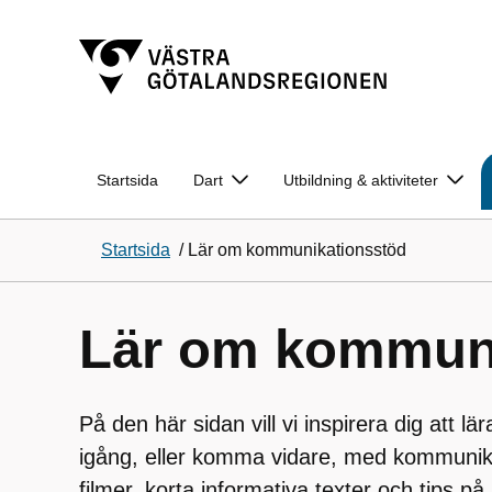
Startsida
Dart
Utbildning & aktiviteter
Startsida
/
Lär om kommunikationsstöd
Lär om kommuni
På den här sidan vill vi inspirera dig att
igång, eller komma vidare, med kommunika
filmer, korta informativa texter och tips på 