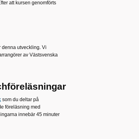
Efter att kursen genomförts
r denna utveckling. Vi
arrangörer av Västsvenska
chföreläsningar
k
som du deltar på
de föreläsning med
ningarna innebär 45 minuter
.