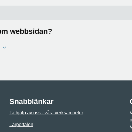
a om webbsidan?
Snabblänkar
Ta hjälp av oss - våra verksamheter
V
o
Lärportalen
V