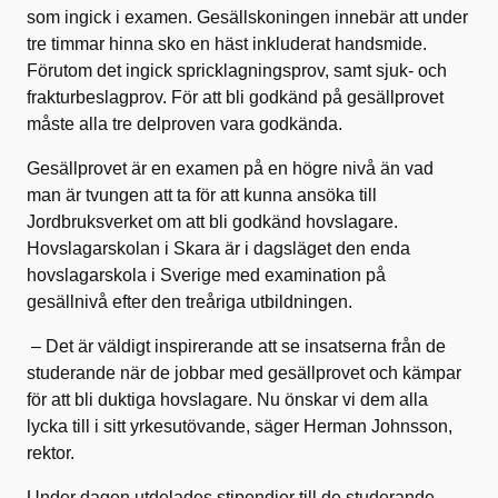
som ingick i examen. Gesällskoningen innebär att under
tre timmar hinna sko en häst inkluderat handsmide.
Förutom det ingick spricklagningsprov, samt sjuk- och
frakturbeslagprov. För att bli godkänd på gesällprovet
måste alla tre delproven vara godkända.
Gesällprovet är en examen på en högre nivå än vad
man är tvungen att ta för att kunna ansöka till
Jordbruksverket om att bli godkänd hovslagare.
Hovslagarskolan i Skara är i dagsläget den enda
hovslagarskola i Sverige med examination på
gesällnivå efter den treåriga utbildningen.
–
Det är väldigt inspirerande att se insatserna från de
studerande när de jobbar med gesällprovet och kämpar
för att bli duktiga hovslagare. Nu önskar vi dem alla
lycka till i sitt yrkesutövande, säger Herman Johnsson,
rektor.
Under dagen utdelades stipendier till de studerande.