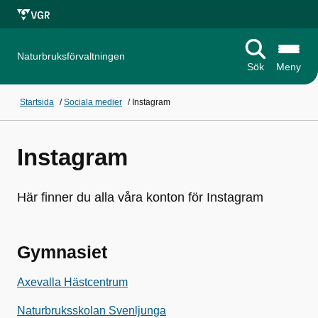
Naturbruksförvaltningen
Sök
Meny
Startsida
/
Sociala medier
/
Instagram
Instagram
Här finner du alla våra konton för Instagram
Gymnasiet
Axevalla Hästcentrum
Naturbruksskolan Svenljunga