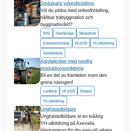
Småskalig virkesförädling
Vill du jobba med virkesförädling,
hållbar träbyggnation och
byggnadsvård?
50%
Svenljunga
Skogsbruk
Entreprenörskap
Ht 2026
Yh-utbildning
Semidistans
Agrotekniker med nordlig
produktionsinriktning
Bli en del av framtiden inom den
gröna näringen!
Lantbruk
Ht 2026
Distans
Yh-utbildning
Unghästutbildare
Unghästutbildare är en tvåårig
YH‑utbildning på Axevalla
Hästcentrum för dig som vill arbeta