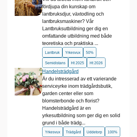
fördjupa din kunskap om
lantbruksdjur, växtodling och
lantbruksmaskiner? Vår
Lantbruksutbildning ger dig en
omfattande utbildning med både
teoretiska och praktiska ...
Lantbruk
Yrkesvux
50%
Semidistans
Ht 2025
Ht 2026
Handelsträdgård
Är du intresserad av ett varierande
serviceyrke inom trädgårdsbutik,
garden center eller som
blomsterbonde och florist?
Handelsträdgård är en
yrkesutbildning som ger dig en solid
grund i både trädg...
Yrkesvux
Trädgård
Uddetorp
100%