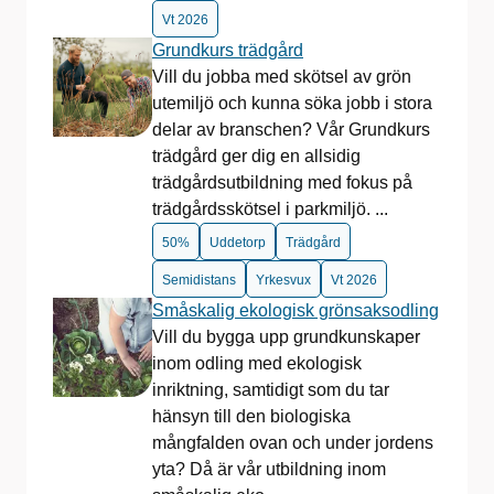
Vt 2026
Grundkurs trädgård
Vill du jobba med skötsel av grön
utemiljö och kunna söka jobb i stora
delar av branschen? Vår Grundkurs
trädgård ger dig en allsidig
trädgårdsutbildning med fokus på
trädgårdsskötsel i parkmiljö. ...
50%
Uddetorp
Trädgård
Semidistans
Yrkesvux
Vt 2026
Småskalig ekologisk grönsaksodling
Vill du bygga upp grundkunskaper
inom odling med ekologisk
inriktning, samtidigt som du tar
hänsyn till den biologiska
mångfalden ovan och under jordens
yta? Då är vår utbildning inom