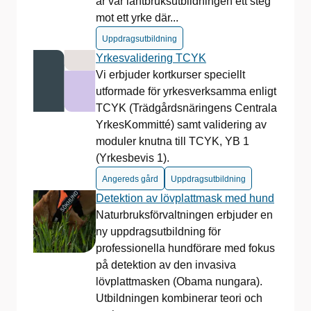
är vår lantbruksutbildningen ett steg
mot ett yrke där...
Uppdragsutbildning
Yrkesvalidering TCYK
Vi erbjuder kortkurser speciellt
utformade för yrkesverksamma enligt
TCYK (Trädgårdsnäringens Centrala
YrkesKommitté) samt validering av
moduler knutna till TCYK, YB 1
(Yrkesbevis 1).
Angereds gård
Uppdragsutbildning
Detektion av lövplattmask med hund
Naturbruksförvaltningen erbjuder en
ny uppdragsutbildning för
professionella hundförare med fokus
på detektion av den invasiva
lövplattmasken (Obama nungara).
Utbildningen kombinerar teori och