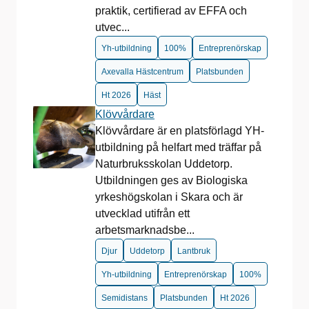
praktik, certifierad av EFFA och
utvec...
Yh-utbildning
100%
Entreprenörskap
Axevalla Hästcentrum
Platsbunden
Ht 2026
Häst
Klövvårdare
Klövvårdare är en platsförlagd YH-
utbildning på helfart med träffar på
Naturbruksskolan Uddetorp.
Utbildningen ges av Biologiska
yrkeshögskolan i Skara och är
utvecklad utifrån ett
arbetsmarknadsbe...
Djur
Uddetorp
Lantbruk
Yh-utbildning
Entreprenörskap
100%
Semidistans
Platsbunden
Ht 2026