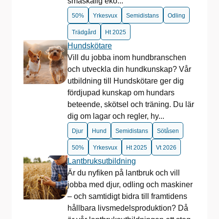
småskalig eko...
50%
Yrkesvux
Semidistans
Odling
Trädgård
Ht 2025
Hundskötare
Vill du jobba inom hundbranschen
och utveckla din hundkunskap? Vår
utbildning till Hundskötare ger dig
fördjupad kunskap om hundars
beteende, skötsel och träning. Du lär
dig om lagar och regler, hy...
Djur
Hund
Semidistans
Sötåsen
50%
Yrkesvux
Ht 2025
Vt 2026
Lantbruksutbildning
Är du nyfiken på lantbruk och vill
jobba med djur, odling och maskiner
– och samtidigt bidra till framtidens
hållbara livsmedelsproduktion? Då