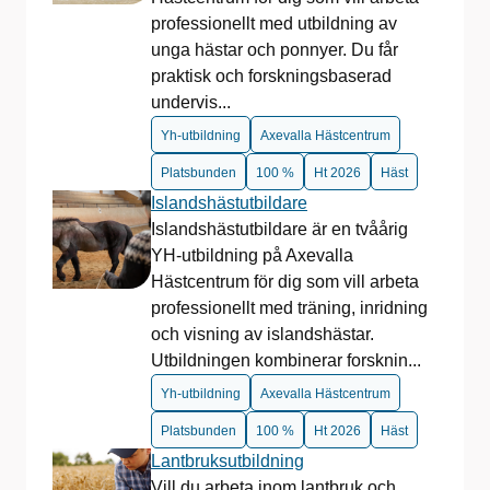
professionellt med utbildning av
unga hästar och ponnyer. Du får
praktisk och forskningsbaserad
undervis...
Yh-utbildning
Axevalla Hästcentrum
Platsbunden
100 %
Ht 2026
Häst
Islandshästutbildare
Islandshästutbildare är en tvåårig
YH‑utbildning på Axevalla
Hästcentrum för dig som vill arbeta
professionellt med träning, inridning
och visning av islandshästar.
Utbildningen kombinerar forsknin...
Yh-utbildning
Axevalla Hästcentrum
Platsbunden
100 %
Ht 2026
Häst
Lantbruksutbildning
Vill du arbeta inom lantbruk och