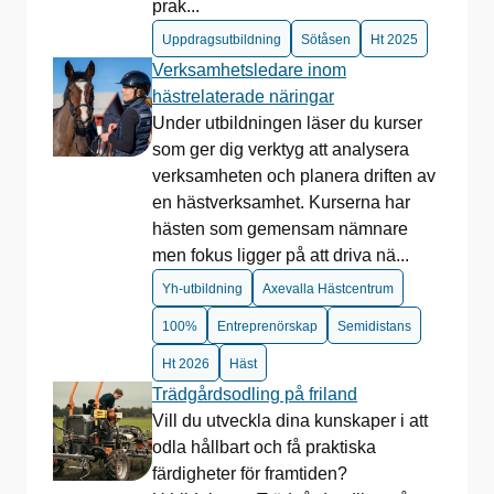
prak...
Uppdragsutbildning
Sötåsen
Ht 2025
Verksamhetsledare inom
hästrelaterade näringar
Under utbildningen läser du kurser
som ger dig verktyg att analysera
verksamheten och planera driften av
en hästverksamhet. Kurserna har
hästen som gemensam nämnare
men fokus ligger på att driva nä...
Yh-utbildning
Axevalla Hästcentrum
100%
Entreprenörskap
Semidistans
Ht 2026
Häst
Trädgårdsodling på friland
Vill du utveckla dina kunskaper i att
odla hållbart och få praktiska
färdigheter för framtiden?