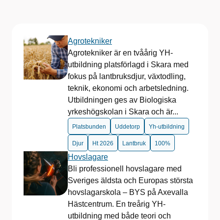
Agrotekniker
Agrotekniker är en tvåårig YH-
utbildning platsförlagd i Skara med
fokus på lantbruksdjur, växtodling,
teknik, ekonomi och arbetsledning.
Utbildningen ges av Biologiska
yrkeshögskolan i Skara och är...
Platsbunden
Uddetorp
Yh-utbildning
Djur
Ht 2026
Lantbruk
100%
Hovslagare
Bli professionell hovslagare med
Sveriges äldsta och Europas största
hovslagarskola – BYS på Axevalla
Hästcentrum. En treårig YH-
utbildning med både teori och