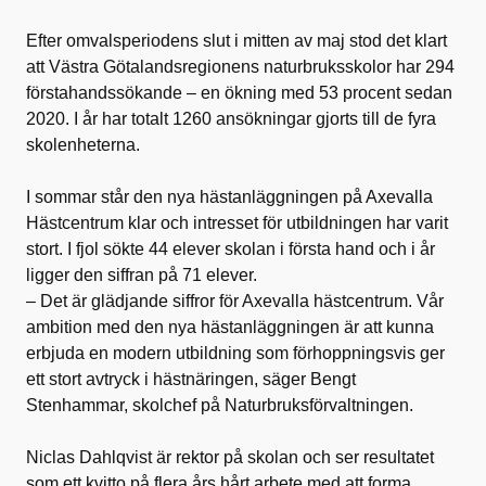
Efter omvalsperiodens slut i mitten av maj stod det klart
att Västra Götalandsregionens naturbruksskolor har 294
förstahandssökande – en ökning med 53 procent sedan
2020. I år har totalt 1260 ansökningar gjorts till de fyra
skolenheterna.
I sommar står den nya hästanläggningen på Axevalla
Hästcentrum klar och intresset för utbildningen har varit
stort. I fjol sökte 44 elever skolan i första hand och i år
ligger den siffran på 71 elever.
– Det är glädjande siffror för Axevalla hästcentrum. Vår
ambition med den nya hästanläggningen är att kunna
erbjuda en modern utbildning som förhoppningsvis ger
ett stort avtryck i hästnäringen, säger Bengt
Stenhammar, skolchef på Naturbruksförvaltningen.
Niclas Dahlqvist är rektor på skolan och ser resultatet
som ett kvitto på flera års hårt arbete med att forma