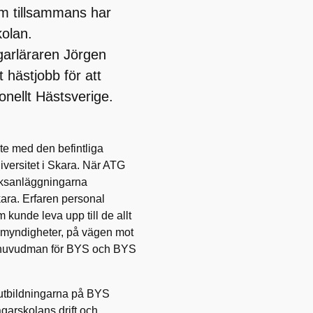
m tillsammans har
olan.
garläraren Jörgen
t hästjobb för att
onellt Hästsverige.
te med den befintliga
versitet i Skara. När ATG
 riksanläggningarna
kara. Erfaren personal
 kunde leva upp till de allt
 myndigheter, på vägen mot
en huvudman för BYS och BYS
stutbildningarna på BYS
garskolans drift och