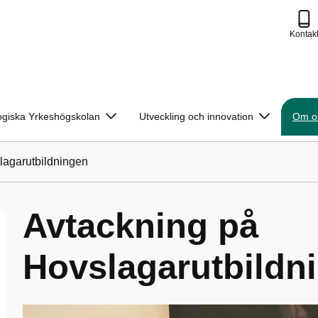
Kontak
ogiska Yrkeshögskolan
Utveckling och innovation
Om o
lagarutbildningen
Avtackning på
Hovslagarutbildn