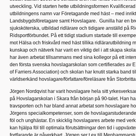
utveckling. Vid starten hette utbildningsformen Kvalificera
utbildningens namn var Företagande med häst – med inrik
Landsbygdsföretagare samt Hovslagare. Gunilla har en b
sjuksköterska, utbildad ridlärare och tidigare anställd på
Ridsportförbundet. På ett tidigt stadium startade till exemp
mot Hälsa och friskvård med häst tillika ridlärarutbildning m
kunskap och nätverk har varit en viktig del i att skapa skola
har även arbetat tillsammans med sina kollegor på ett inter
den första svenska hovslagarskolan som certifierades av
of Farriers Association) och skolan har knutit starka band t
världserkänd hovslagare/författare/föreläsare från Storbrit
Jörgen Nordqvist har varit hovslagare hela sitt yrkesverksa
på Hovslagarskolan i Skara från början på 90-talet. Han har
travsporten och har bland annat arbetat som hovslagare h
Jörgens specialkompetenser, som de hovslagarstuderande få
föl och unghästar. En skicklig hovslagares arbete med verkn
kan hjälpa föl till optimala förutsättningar den tid i uppväxt
fortfarande är påverkbart. Jörgen ser t ex till Menhammarstu