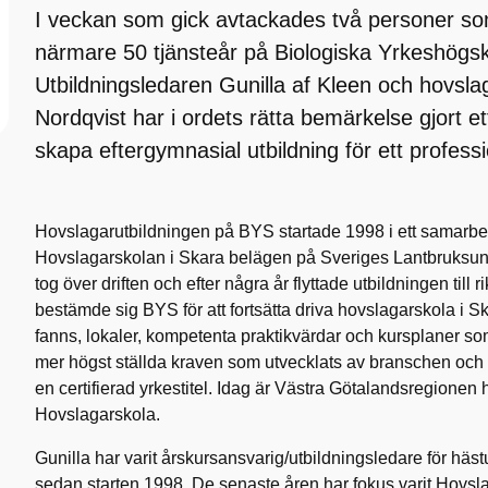
I veckan som gick avtackades två personer so
närmare 50 tjänsteår på Biologiska Yrkeshögsk
Utbildningsledaren Gunilla af Kleen och hovsla
Nordqvist har i ordets rätta bemärkelse gjort et
skapa eftergymnasial utbildning för ett professi
Hovslagarutbildningen på BYS startade 1998 i ett samarbe
Hovslagarskolan i Skara belägen på Sveriges Lantbruksuni
tog över driften och efter några år flyttade utbildningen till
bestämde sig BYS för att fortsätta driva hovslagarskola i S
fanns, lokaler, kompetenta praktikvärdar och kursplaner som
mer högst ställda kraven som utvecklats av branschen och
en certifierad yrkestitel. Idag är Västra Götalandsregion
Hovslagarskola.
Gunilla har varit årskursansvarig/utbildningsledare för hä
sedan starten 1998. De senaste åren har fokus varit Hovsla