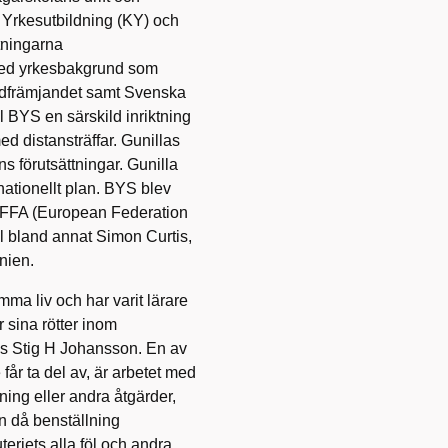
d Yrkesutbildning (KY) och
tningarna
red yrkesbakgrund som
 Ridfrämjandet samt Svenska
el BYS en särskild inriktning
ed distansträffar. Gunillas
ns förutsättningar. Gunilla
nationellt plan. BYS blev
 EFFA (European Federation
ill bland annat Simon Curtis,
tanien.
mma liv och har varit lärare
 sina rötter inom
os Stig H Johansson. En av
r ta del av, är arbetet med
ing eller andra åtgärder,
en då benställning
teriets alla föl och andra