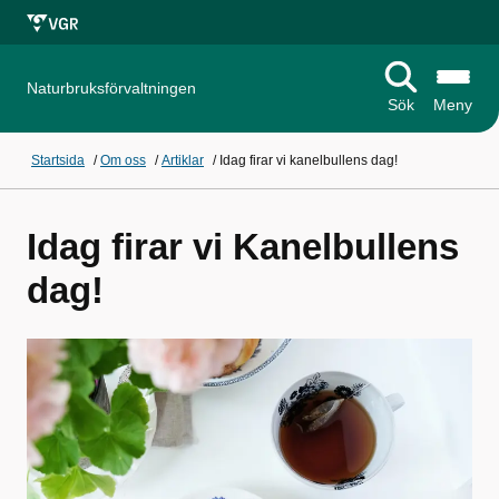
Naturbruksförvaltningen
Sök
Meny
Startsida
/
Om oss
/
Artiklar
/
Idag firar vi kanelbullens dag!
Idag firar vi Kanelbullens
dag!