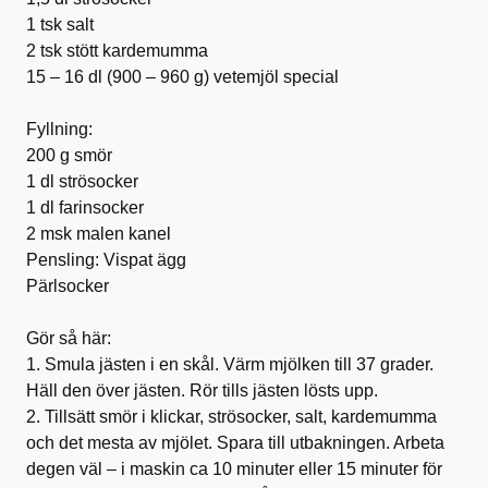
1 tsk salt
2 tsk stött kardemumma
15 – 16 dl (900 – 960 g) vetemjöl special
Fyllning:
200 g smör
1 dl strösocker
1 dl farinsocker
2 msk malen kanel
Pensling: Vispat ägg
Pärlsocker
Gör så här:
1. Smula jästen i en skål. Värm mjölken till 37 grader.
Häll den över jästen. Rör tills jästen lösts upp.
2. Tillsätt smör i klickar, strösocker, salt, kardemumma
och det mesta av mjölet. Spara till utbakningen. Arbeta
degen väl – i maskin ca 10 minuter eller 15 minuter för