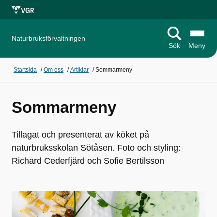
Naturbruksförvaltningen
Sök
Meny
Startsida
/
Om oss
/
Artiklar
/
Sommarmeny
Sommarmeny
Tillagat och presenterat av köket på
naturbruksskolan Sötåsen. Foto och styling:
Richard Cederfjärd och Sofie Bertilsson