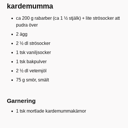
kardemumma
ca 200 g rabarber (ca 1 ½ stjälk) + lite strösocker att
pudra över
2 ägg
2 ½ dl strösocker
1 tsk vaniljsocker
1 tsk bakpulver
2 ½ dl vetemjöl
75 g smör, smält
Garnering
1 tsk mortlade kardemummakärnor