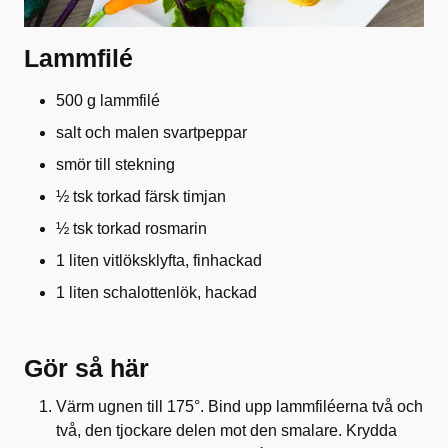
Lammfilé
500 g lammfilé
salt och malen svartpeppar
smör till stekning
½ tsk torkad färsk timjan
½ tsk torkad rosmarin
1 liten vitlöksklyfta, finhackad
1 liten schalottenlök, hackad
Gör så här
Värm ugnen till 175°. Bind upp lammfiléerna två och
två, den tjockare delen mot den smalare. Krydda