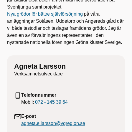
Svenljunga samt projektet
Nya grödor för bättre självförsörjning
på våra
anläggningar Sötåsen, Uddetorp och Angereds gård där
vi både testodlar och teslagar framtidens grödor. Jag är
även en av förvaltningens representanter i den
nystartade nationella föreningen Gröna kluster Sverige.
Agneta Larsson
Verksamhetsutvecklare
Telefonnummer
Mobil:
072 - 145 39 64
E-post
agneta.e.larsson@vgregion.se