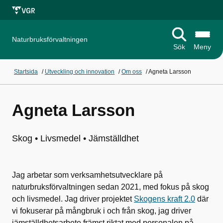
Naturbruksförvaltningen
Sök
Meny
Startsida
/
Utveckling och innovation
/
Om oss
/
Agneta Larsson
Agneta Larsson
Skog • Livsmedel • Jämställdhet
Jag arbetar som verksamhetsutvecklare på
naturbruksförvaltningen sedan 2021, med fokus på skog
och livsmedel. Jag driver projektet
Skogens kraft 2.0
där
vi fokuserar på mångbruk i och från skog, jag driver
jämställdhetsarbete främst riktat med personalen på