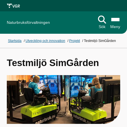
Naturbruksförvaltningen
Sök
Meny
Startsida
/
Utveckling och innovation
/
Projekt
/
Testmiljö SimGården
Testmiljö SimGården