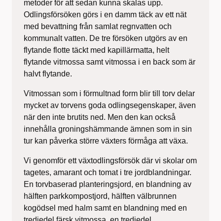
metoder för att sedan kunna skalas upp.
Odlingsförsöken görs i en damm täck av ett nät
med bevattning från samlat regnvatten och
kommunalt vatten. De tre försöken utgörs av en
flytande flotte täckt med kapillärmatta, helt
flytande vitmossa samt vitmossa i en back som är
halvt flytande.
Vitmossan som i förmultnad form blir till torv delar
mycket av torvens goda odlingsegenskaper, även
när den inte brutits ned. Men den kan också
innehålla groningshämmande ämnen som in sin
tur kan påverka större växters förmåga att växa.
Vi genomför ett växtodlingsförsök där vi skolar om
tagetes, amarant och tomat i tre jordblandningar.
En torvbaserad planteringsjord, en blandning av
hälften parkkompostjord, hälften välbrunnen
kogödsel med halm samt en blandning med en
tredjedel färsk vitmossa, en tredjedel