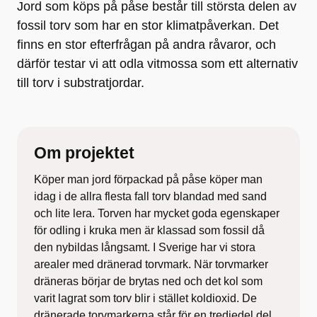
Jord som köps på påse består till största delen av
fossil torv som har en stor klimatpåverkan. Det
finns en stor efterfrågan på andra råvaror, och
därför testar vi att odla vitmossa som ett alternativ
till torv i substratjordar.
Om projektet
Köper man jord förpackad på påse köper man
idag i de allra flesta fall torv blandad med sand
och lite lera. Torven har mycket goda egenskaper
för odling i kruka men är klassad som fossil då
den nybildas långsamt. I Sverige har vi stora
arealer med dränerad torvmark. När torvmarker
dräneras börjar de brytas ned och det kol som
varit lagrat som torv blir i stället koldioxid. De
dränerade torvmarkerna står för en tredjedel del