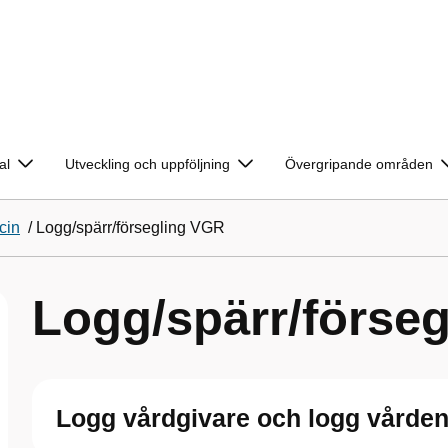
al
Utveckling och uppföljning
Övergripande områden
cin
/
Logg/spärr/försegling VGR
Logg/spärr/förse
Logg vårdgivare och logg vårde