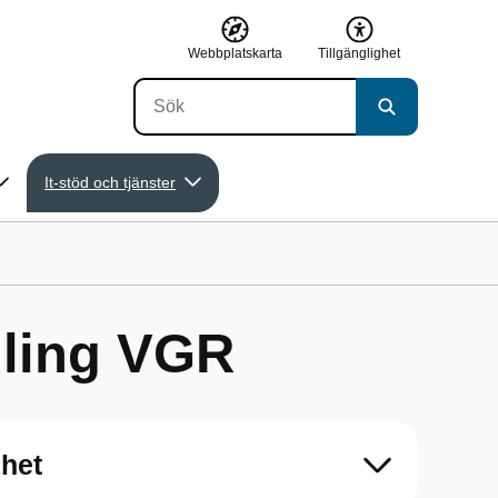
Webbplatskarta
Tillgänglighet
It-stöd och tjänster
gling VGR
nhet