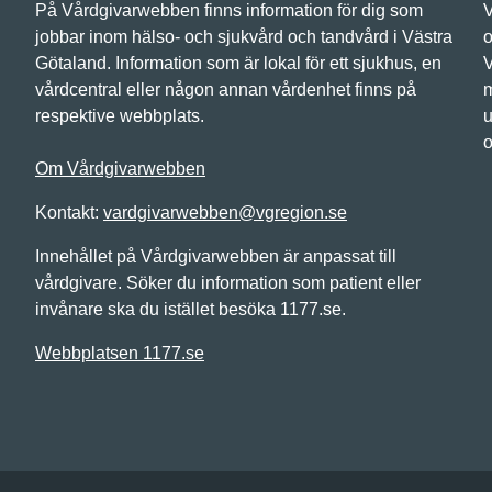
På Vårdgivarwebben finns information för dig som
V
jobbar inom hälso- och sjukvård och tandvård i Västra
o
Götaland. Information som är lokal för ett sjukhus, en
V
vårdcentral eller någon annan vårdenhet finns på
m
respektive webbplats.
u
o
Om Vårdgivarwebben
Kontakt:
vardgivarwebben@vgregion.se
Innehållet på Vårdgivarwebben är anpassat till
vårdgivare. Söker du information som patient eller
invånare ska du istället besöka 1177.se.
Webbplatsen 1177.se