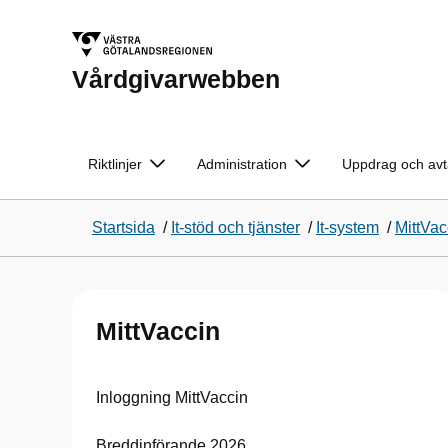
Vårdgivarwebben
Riktlinjer
Administration
Uppdrag och avt
Startsida
/
It-stöd och tjänster
/
It-system
/
MittVac
MittVaccin
Inloggning MittVaccin
Breddinförande 2026