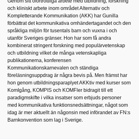
Genom sitt oförtröttliga arbete med utbildning, forskning
och kliniskt arbete inom området Alternativ och
Kompletterande Kommunikation (AKK) har Gunilla
förbättrat det kommunikativa omhändertagandet och den
språkliga miljön för tusentals barn och vuxna i och
utanför Sveriges gränser. Hon har som få andra
kombinerat stringent forskning med populärvetenskap
och utbildning vilket de många vetenskapliga
publikationerna, konferensen
Kommunikationskarnevalen och ständiga
föreläsningsuppdrag är några bevis på. Men främst har
hon genom utbildningsparaplyet AKKtiv med kurser som
KomIgång, KOMPIS och KOMFler bidragit till ett
paradigmskifte i vilka insatser som erbjuds personer
med kommunikativa funktionsnedsättningar, något som
idag är mer aktuellt än någonsin med införandet av FN:s
Barnkonvention som lag i Sverige.