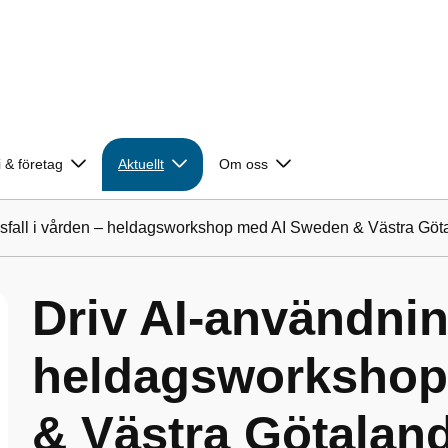
 & företag
Aktuellt
Om oss
gsfall i vården – heldagsworkshop med AI Sweden & Västra Göt
Driv AI‑användnin
heldagsworkshop
& Västra Götalan