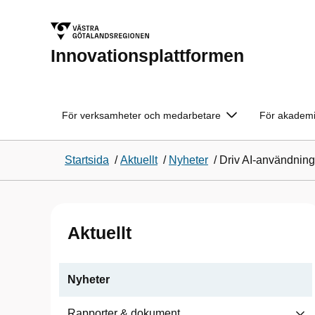
Innovationsplattformen
För verksamheter och medarbetare
För akademi
Startsida
/
Aktuellt
/
Nyheter
/
Driv AI‑användnin
Aktuellt
Nyheter
Rapporter & dokument