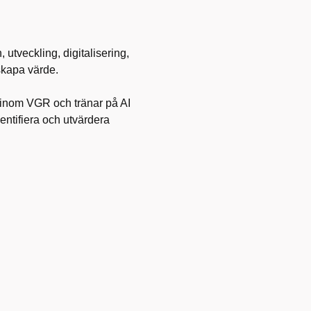
tveckling, digitalisering,
skapa värde.
iv inom VGR och tränar på AI
entifiera och utvärdera