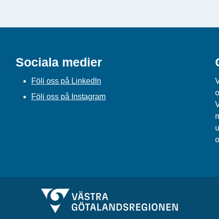
Sociala medier
Följ oss på LinkedIn
V
o
Följ oss på Instagram
V
m
u
o