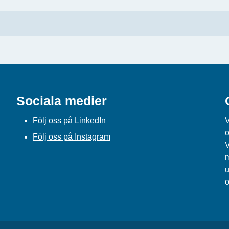
Sociala medier
Följ oss på LinkedIn
V
o
Följ oss på Instagram
V
m
u
o