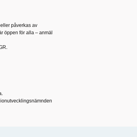
 eller påverkas av
r öppen för alla – anmäl
VGR.
a.
egionutvecklingsnämnden