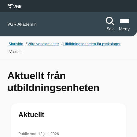
VGR Akademin
Sök
Meny
Startsida
/
Våra verksamheter
/
Utbildningsenheten för psykologer
/
Aktuellt
Aktuellt från
utbildningsenheten
Aktuellt
Publicerad:
12 juni 2026