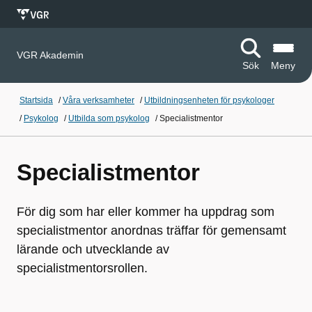
VGR Akademin
Sök
Meny
Startsida
/
Våra verksamheter
/
Utbildningsenheten för psykologer
/
Psykolog
/
Utbilda som psykolog
/
Specialistmentor
Specialistmentor
För dig som har eller kommer ha uppdrag som
specialistmentor anordnas träffar för gemensamt
lärande och utvecklande av
specialistmentorsrollen.