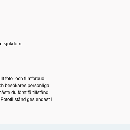
ed sjukdom.
t foto- och filmförbud.
 och besökares personliga
åste du först få tillstånd
Fototillstånd ges endast i