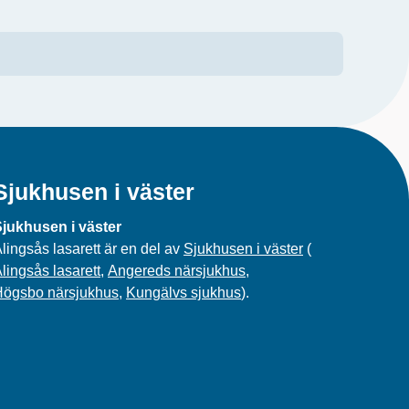
Sjukhusen i väster
jukhusen i väster
lingsås lasarett är en del av
Sjukhusen i väster
(
lingsås lasarett
,
Angereds närsjukhus
,
Högsbo närsjukhus
,
Kungälvs sjukhus
).