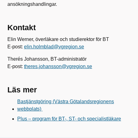
ansökningshandlingar.
Kontakt
Elin Werner, överläkare och studierektor för BT
E-post:
elin.holmblad@vgregion.se
Therés Johansson, BT-administratör
E-post:
theres.johansson@vgregion.se
Läs mer
Bastjänstgöring (Västra Götalandsregionens
webbplats)
Plus – program för BT-, ST- och specialistläkare