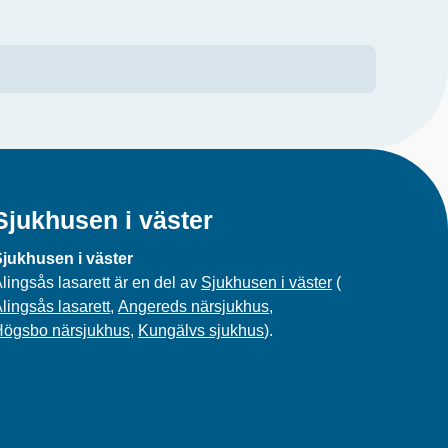
Sjukhusen i väster
jukhusen i väster
lingsås lasarett är en del av
Sjukhusen i väster
(
lingsås lasarett
,
Angereds närsjukhus
,
Högsbo närsjukhus
,
Kungälvs sjukhus
).