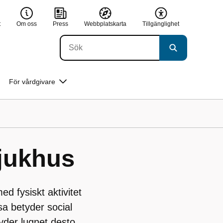
t
Om oss
Press
Webbplatskarta
Tillgänglighet
För vårdgivare
jukhus
d fysiskt aktivitet
sa betyder social
yder lugnet desto