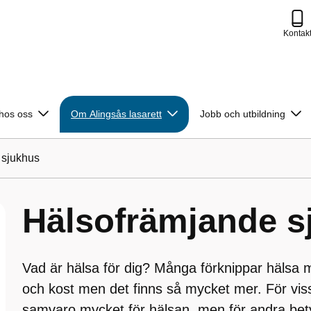
Kontak
 hos oss
Om Alingsås lasarett
Jobb och utbildning
 sjukhus
Hälsofrämjande s
Vad är hälsa för dig? Många förknippar hälsa me
och kost men det finns så mycket mer. För vis
samvaro mycket för hälsan, men för andra bet