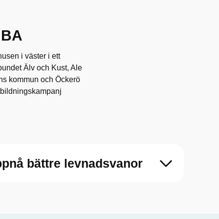
MBA
usen i väster i ett
undet Älv och Kust, Ale
ns kommun och Öckerö
tbildningskampanj
uppnå bättre levnadsvanor