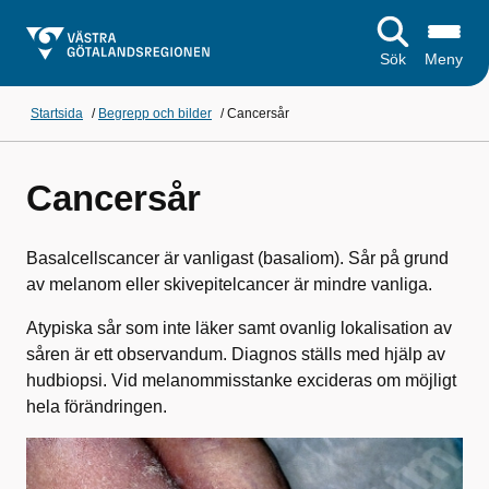
Sök
Meny
Startsida
/
Begrepp och bilder
/
Cancersår
Cancersår
Basalcellscancer är vanligast (basaliom). Sår på grund
av melanom eller skivepitelcancer är mindre vanliga.
Atypiska sår som inte läker samt ovanlig lokalisation av
såren är ett observandum. Diagnos ställs med hjälp av
hudbiopsi. Vid melanommisstanke excideras om möjligt
hela förändringen.