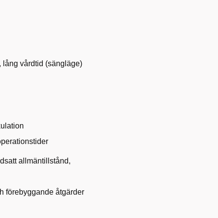
, lång vårdtid (sängläge)
kulation
perationstider
satt allmäntillstånd,
ch förebyggande åtgärder