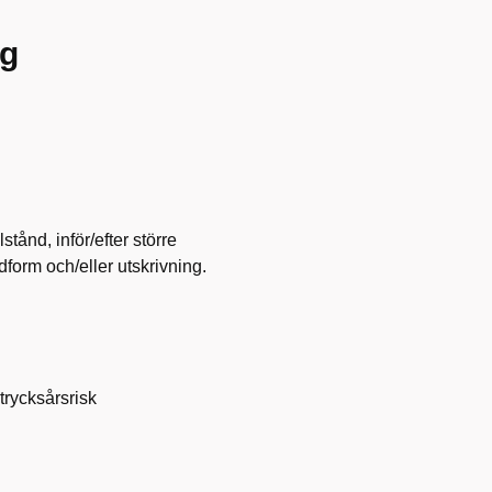
ng
stånd, inför/efter större
rdform och/eller utskrivning.
trycksårsrisk