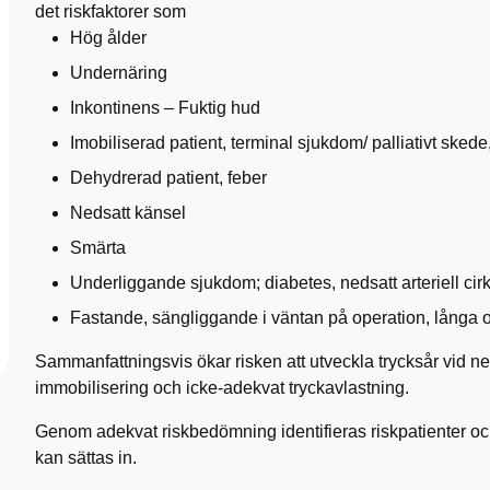
det riskfaktorer som
Hög ålder
Undernäring
Inkontinens – Fuktig hud
Imobiliserad patient, terminal sjukdom/ palliativt skede
Dehydrerad patient, feber
Nedsatt känsel
Smärta
Underliggande sjukdom; diabetes, nedsatt arteriell cir
Fastande, sängliggande i väntan på operation, långa o
Sammanfattningsvis ökar risken att utveckla trycksår vid ned
immobilisering och icke-adekvat tryckavlastning.
Genom adekvat riskbedömning identifieras riskpatienter o
kan sättas in.