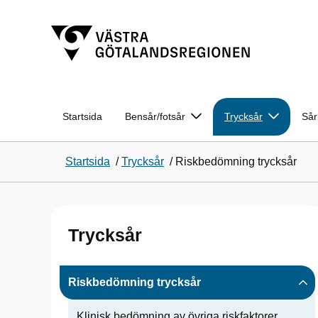
Startsida
Bensår/fotsår
Trycksår
Sår
Startsida
/
Trycksår
/
Riskbedömning trycksår
Trycksår
Riskbedömning trycksår
Klinisk bedömning av övriga riskfaktorer