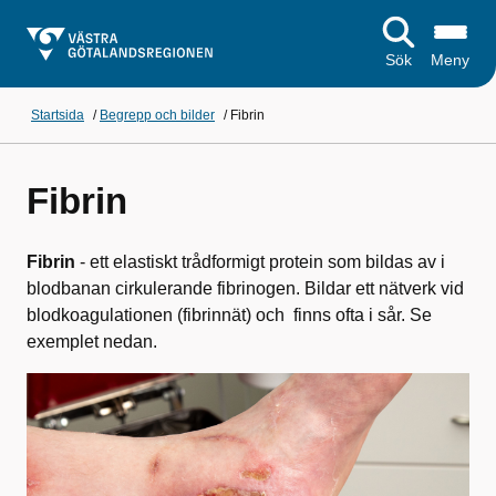
Sök
Meny
Startsida
/
Begrepp och bilder
/
Fibrin
Fibrin
Fibrin
- ett elastiskt trådformigt protein som bildas av i
blodbanan cirkulerande fibrinogen. Bildar ett nätverk vid
blodkoagulationen (fibrinnät) och finns ofta i sår. Se
exemplet nedan.