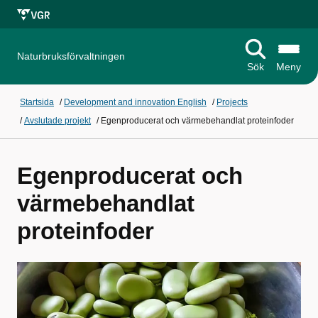
Naturbruksförvaltningen
Sök
Meny
Startsida
/
Development and innovation English
/
Projects
/
Avslutade projekt
/
Egenproducerat och värmebehandlat proteinfoder
Egenproducerat och
värmebehandlat
proteinfoder