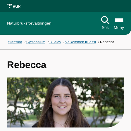
Naturbruksförvaltningen
Sök
Meny
Startsida
/
Gymnasium
/
Bli elev
/
Välkommen till oss!
/
Rebecca
Rebecca