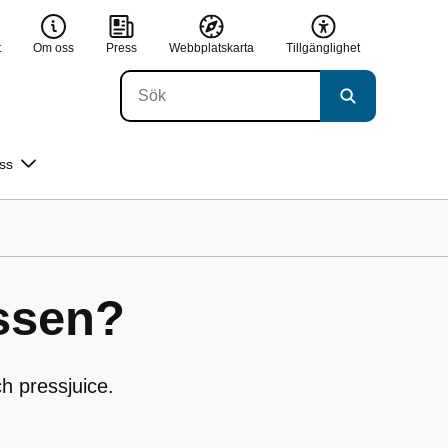
t
Om oss
Press
Webbplatskarta
Tillgänglighet
ss
ssen?
h pressjuice.