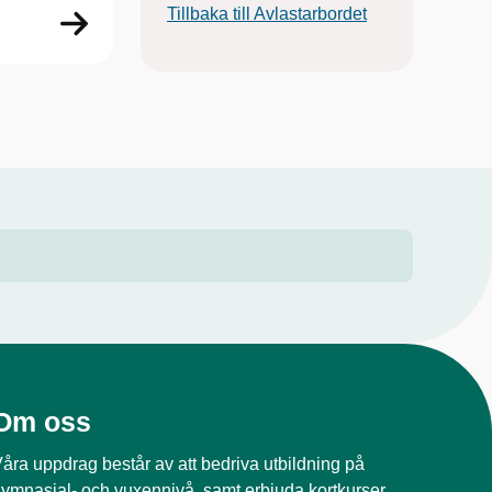
Tillbaka till Avlastarbordet
Om oss
åra uppdrag består av att bedriva utbildning på
ymnasial- och vuxennivå, samt erbjuda kortkurser