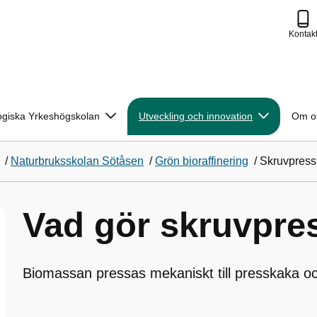
Kontak
ogiska Yrkeshögskolan
Utveckling och innovation
Om o
/
Naturbruksskolan Sötåsen
/
Grön bioraffinering
/
Skruvpress
Vad gör skruvpre
Biomassan pressas mekaniskt till presskaka oc