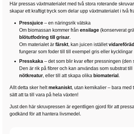
Här pressas växtmaterialet med två stora roterande skruvar 
skapar ett kraftigt tryck som delar upp växtmaterialet i två fr
Pressjuice
– en näringsrik vätska
Om biomassan kommer från
ensilage
(konserverat gr
blötutfodring till grisar
.
Om materialet är
färskt
, kan juicen istället
vidareföräd
fungerar som foder till till exempel gris eller kycklingar 
Presskaka
– det som blir kvar efter pressningen (den
Den är rik på fibrer och kan användas som substrat till
nötkreatur
, eller till att skapa olika
biomaterial
.
Allt detta sker helt
mekaniskt
, utan kemikalier – bara med t
sätt att ta till vara på hela växten!
Just den här skruvpressen är egentligen gjord för att pres
godkänd för att hantera livsmedel.