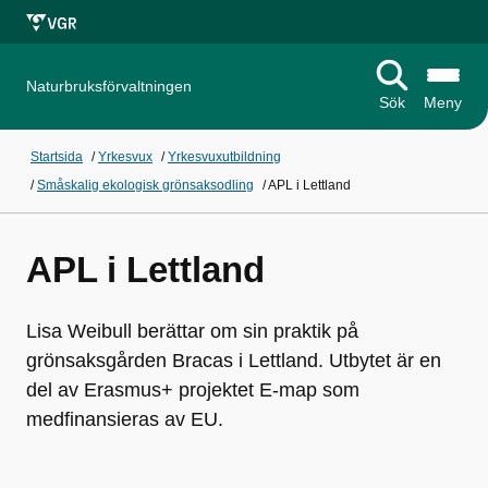
Naturbruksförvaltningen
Sök
Meny
Startsida
/
Yrkesvux
/
Yrkesvuxutbildning
/
Småskalig ekologisk grönsaksodling
/
APL i Lettland
APL i Lettland
Lisa Weibull berättar om sin praktik på
grönsaksgården Bracas i Lettland. Utbytet är en
del av Erasmus+ projektet E-map som
medfinansieras av EU.