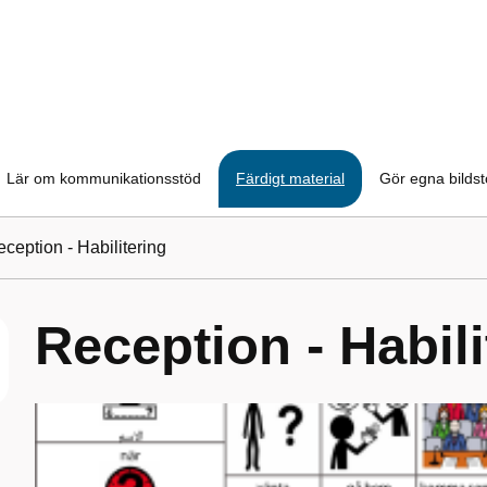
Lär om kommunikationsstöd
Färdigt material
Gör egna bilds
ception - Habilitering
Reception - Habili