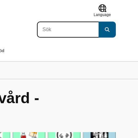
Language
töd
vård -