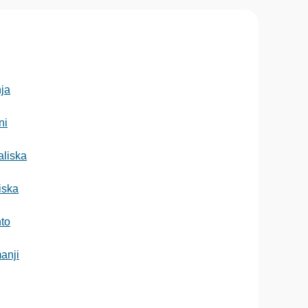
nja
ni
aliska
iska
hto
anji