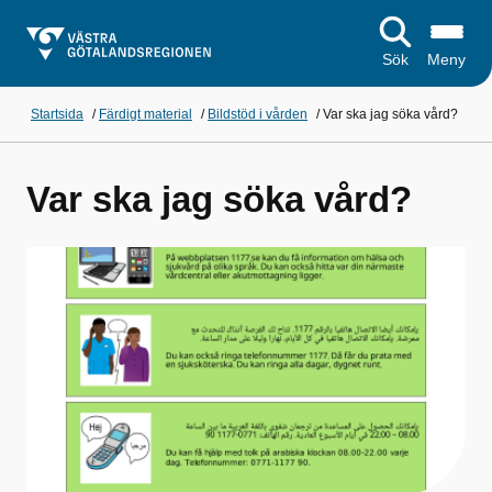
Sök
Meny
Startsida
/
Färdigt material
/
Bildstöd i vården
/
Var ska jag söka vård?
Var ska jag söka vård?