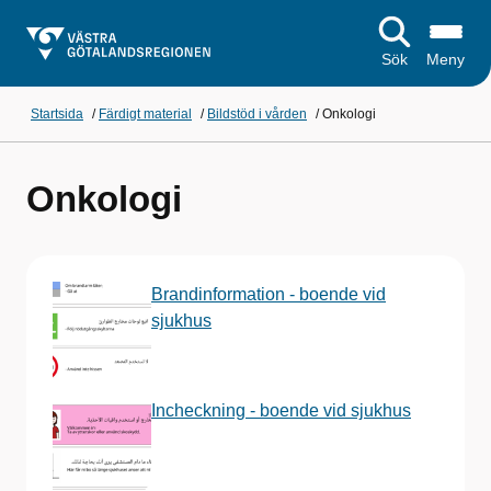
Sök
Meny
Startsida
/
Färdigt material
/
Bildstöd i vården
/
Onkologi
Onkologi
Brandinformation - boende vid
sjukhus
Incheckning - boende vid sjukhus