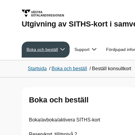
Utgivning av SITHS-kort i sam
Boka och beställ
Support
Fördjupad info
Startsida
/
Boka och beställ
/
Beställ konsultkort
Boka och beställ
Boka/avboka/aktivera SITHS-kort
Reservkort, tillitsnivå 2