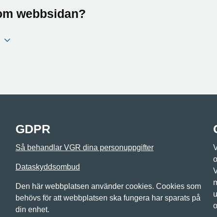
a om webbsidan?
GDPR
Så behandlar VGR dina personuppgifter
V
o
Dataskyddsombud
V
m
Den här webbplatsen använder cookies. Cookies som
u
behövs för att webbplatsen ska fungera har sparats på
o
din enhet.