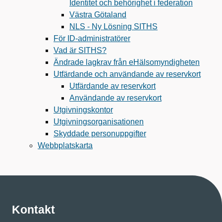
Identitet och behörighet i federation
Västra Götaland
NLS - Ny Lösning SITHS
För ID-administratörer
Vad är SITHS?
Ändrade lagkrav från eHälsomyndigheten
Utfärdande och användande av reservkort
Utfärdande av reservkort
Användande av reservkort
Utgivningskontor
Utgivningsorganisationen
Skyddade personuppgifter
Webbplatskarta
Kontakt