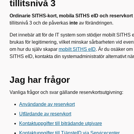
tillitsnivå 3
Ordinarie SITHS-kort, mobila SITHS eID och reservkort t
tillitsnivå 3 och de påverkas
inte
av förändringen.
Det innebär att för de IT system som stödjer mobilt SITHS 
brukas för legitimering, vilket minskar sårbarheten vid eventu
om hur du själv skapar
mobilt SITHS eID
. Är du osäker om 
SITHS eID, kontakta din systemadministratör alternativt nä
Jag har frågor
Vanliga frågor och svar gällande reservkortsutgivning:
Användande av reservkort
Utfärdande av reservkort
Kontaktuppgifter till biträdande utgivare
Kontaktuppgifter till TjänsteID via Servicecenter