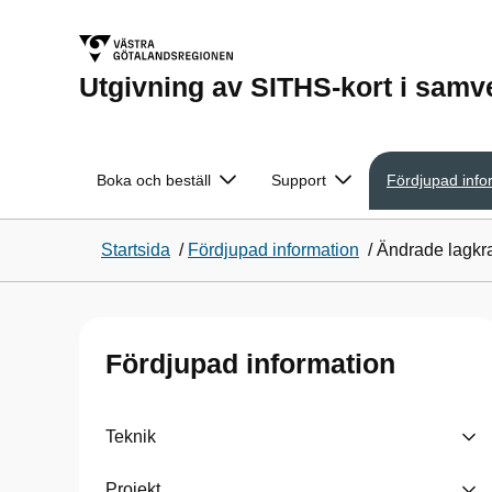
Utgivning av SITHS-kort i sam
Boka och beställ
Support
Fördjupad info
Startsida
/
Fördjupad information
/
Ändrade lagkr
Fördjupad information
Teknik
Projekt