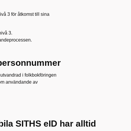
å 3 för åtkomst till sina
nivå 3.
rdandeprocessen.
 personnummer
utvandrad i folkbokföringen
n om användande av
la SITHS eID har alltid