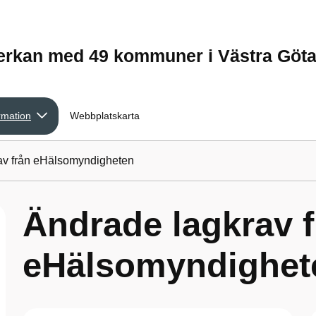
verkan med 49 kommuner i Västra Göt
rmation
Webbplatskarta
av från eHälsomyndigheten
Ändrade lagkrav f
eHälsomyndighet