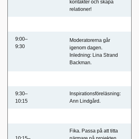
kontakter och skapa
relationer!
9:00–
Moderatorerna går
9:30
igenom dagen.
Inledning: Lina Strand
Backman.
9:30–
Inspirationsföreläsning:
10:15
Ann Lindgård.
Fika. Passa på att titta
10:15–
närmare på projekten,