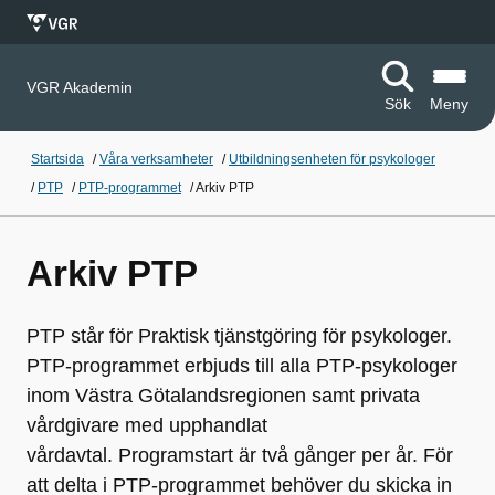
VGR Akademin
Sök
Meny
Startsida
/
Våra verksamheter
/
Utbildningsenheten för psykologer
/
PTP
/
PTP-programmet
/
Arkiv PTP
Arkiv PTP
PTP står för Praktisk tjänstgöring för psykologer.
PTP-programmet erbjuds till alla PTP-psykologer
inom Västra Götalandsregionen samt privata
vårdgivare med upphandlat
vårdavtal. Programstart är två gånger per år. För
att delta i PTP-programmet behöver du skicka in